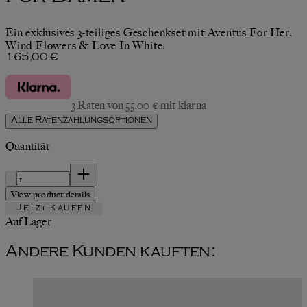
Ein exklusives 3-teiliges Geschenkset mit Aventus For Her,
Wind Flowers & Love In White.
Aktueller Preis: 165,00 €.
165,00 €
3 Raten von 55,00 € mit klarna
Alle Ratenzahlungsoptionen
Quantität
Quantität
View product details
Jetzt kaufen
Auf Lager
Andere Kunden kauften: