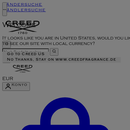
Ländersuche
Händlersuche
Welcome
It looks like you are in United States, would you li
to see our site with local currency?
Go to Creed US
No Thanks, Stay on www.creedfragrance.de
EUR
Konto
Konto-Menü aufrufen