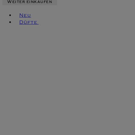
Weiter einkaufen
Toggle basket menu
Neu
Düfte