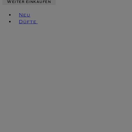
Weiter einkaufen
Toggle basket menu
Neu
Düfte