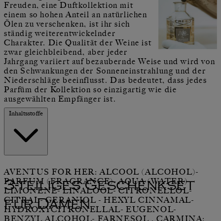
Freuden, eine Duftkollektion mit
einem so hohen Anteil an natürlichen
Ölen zu verschenken, ist ihr sich
ständig weiterentwickelnder
Charakter. Die Qualität der Weine ist
zwar gleichbleibend, aber jeder
Jahrgang variiert auf bezaubernde Weise und wird von
den Schwankungen der Sonneneinstrahlung und der
Niederschläge beeinflusst. Das bedeutet, dass jedes
Parfüm der Kollektion so einzigartig wie die
ausgewählten Empfänger ist.
Inhaltsstoffe
AVENTUS FOR HER: ALCOOL (ALCOHOL)-
PARFUM (FRAGRANCE)- AQUA (WATER)-
3-teiliges Geschenkset
LIMONENE- LINALOOL- CITRONELLOL-
CITRAL- GERANIOL - HEXYL CINNAMAL-
für Damen
HYDROXYCITRONELLAL- EUGENOL-
BENZYL ALCOHOL- FARNESOL . CARMINA: