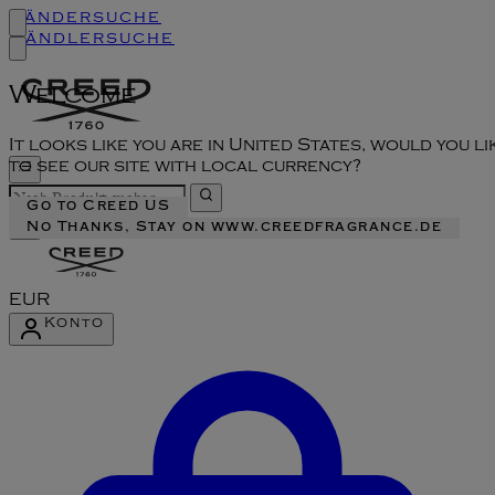
Ländersuche
Händlersuche
Welcome
It looks like you are in United States, would you li
to see our site with local currency?
Go to Creed US
No Thanks, Stay on www.creedfragrance.de
EUR
Konto
Konto-Menü aufrufen