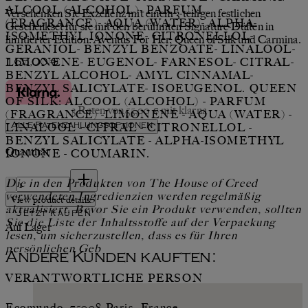
ALCOOL (ALCOHOL)- PARFUM
Verschenken Sie Exzellenz mit einem 3-teiligen festlichen
(FRAGRANCE)- AQUA (WATER)- ALPHA-
Geschenkset für sie mit den berühmten Signature-Düften in
ISOMETHYL IONONE- CITRONELLOL-
limitierter Edition: Aventus For Her, Queen of Silk und Carmina.
GERANIOL- BENZYL BENZOATE- LINALOOL-
LIMONENE- EUGENOL- FARNESOL- CITRAL-
Aktueller Preis: 165,00 €.
165,00 €
BENZYL ALCOHOL- AMYL CINNAMAL-
BENZYL SALICYLATE- ISOEUGENOL. QUEEN
OF SILK: ALCOOL (ALCOHOL) - PARFUM
3 Raten von 55,00 € mit klarna
(FRAGRANCE) -LIMONENE - AQUA (WATER) -
LINALOOL - CITRAL - CITRONELLOL -
Alle Ratenzahlungsoptionen
BENZYL SALICYLATE - ALPHA-ISOMETHYL
Quantität
IONONE - COUMARIN.
Quantität
Die in den Produkten von The House of Creed
verwendeten Ingredienzien werden regelmäßig
View product details
aktualisiert. Bevor Sie ein Produkt verwenden, sollten
Jetzt kaufen
Sie die Liste der Inhaltsstoffe auf der Verpackung
Auf Lager
lesen, um sicherzustellen, dass es für Ihren
persönlichen Geb
Andere Kunden kauften:
VERANTWORTLICHE PERSON
Ecomundo, 75008 Paris, France -