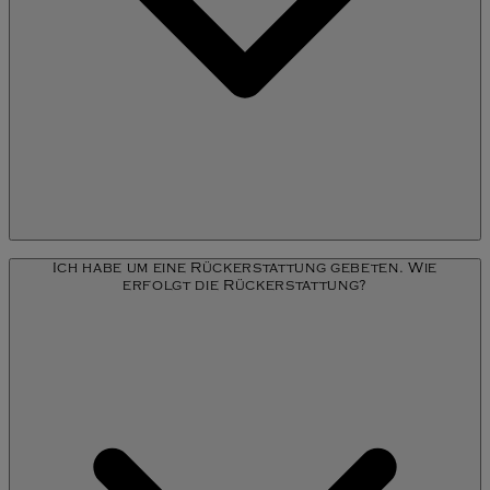
Sobald der Shop Ihre Stornierung oder Ihre Rücksendung
Ich habe um eine Rückerstattung gebeten. Wie
registriert hat, wird die Erstattung innerhalb von 5 Werktagen
erfolgt die Rückerstattung?
bearbeitet.