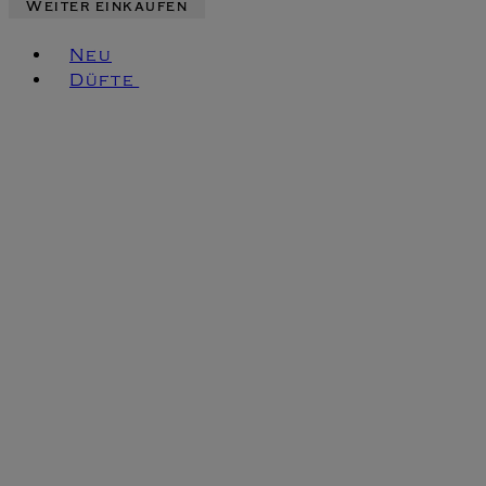
Weiter einkaufen
Toggle basket menu
Neu
Düfte