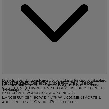
Besuchen Sie den Kundenservice von Klarna für eine vollständige
Registrieren Sie sich und erhalten Sie die
Liste der häufig gestellten Fragen (FAQ), den Live-Chat und
neuesten Neuigkeiten aus dem House of Creed,
Telefonoptionen.
exklusiven Vorabzugang zu neuen
Lancierungen sowie 10% Wilkommensvorteil
auf Ihre erste Online-Bestellung.