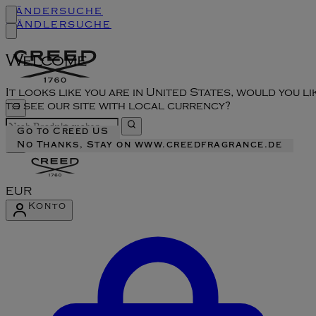
Ländersuche
Händlersuche
Welcome
It looks like you are in United States, would you li
to see our site with local currency?
Go to Creed US
No Thanks, Stay on www.creedfragrance.de
EUR
Konto
Konto-Menü aufrufen