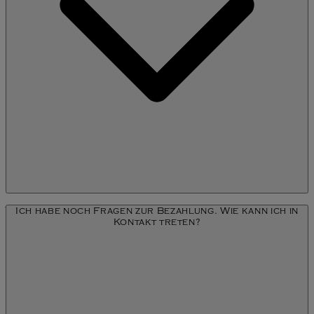
Wenn Sie Ihre Abrechnungsnummer nicht zur Hand haben,
Ich habe noch Fragen zur Bezahlung. Wie kann ich in
können Sie sich unter www.klarna.com/de einloggen, wo Sie alle
Kontakt treten?
Ihre Bestellungen finden und Zahlungen vornehmen können.