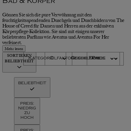
Bad & Körper
Gönnen Sie sich die pure Verwöhnung mit den
feuchtigkeitsspendenden Duschgels und Duschbädern von The
House of Creed für Damen und Herren aus der exklusiven
Körperpflege-Kollektion. Sie sind mit einigen unserer
beliebtesten Parfüms wie Aventus und Aventus For Her
verfeinert.
Mehr lesen
SORTIEREN
Kategorie
Olfaktorische Familie
Geschlecht
Preis
BELIEBTHEIT
BELIEBTHEIT
PREIS:
NIEDRIG
ZU
HOCH
PREIS: