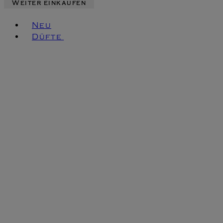
Weiter einkaufen
Toggle basket menu
Neu
Düfte