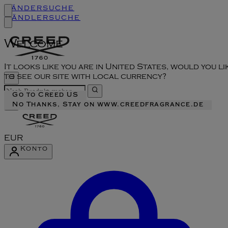
Ländersuche
Händlersuche
Welcome
It looks like you are in United States, would you li
to see our site with local currency?
Go to Creed US
No Thanks, Stay on www.creedfragrance.de
EUR
Konto
Konto-Menü aufrufen