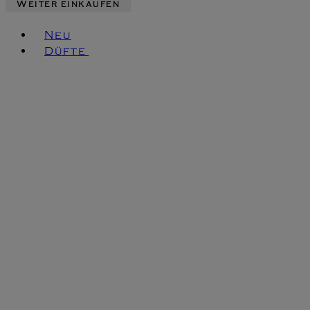
Weiter einkaufen
Toggle basket menu
Neu
Düfte