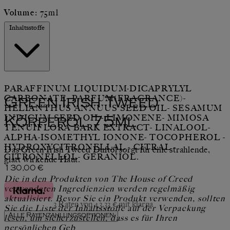
Volume:
75ml
Inhaltsstoffe
PARAFFINUM LIQUIDUM-DICAPRYLYL
CARBONATE- PARFUM(FRAGRANCE)-
Green Irish Tweed
HELIANTHUS ANNUUS SEED OIL- SESAMUM
INDICUM SEED OIL- LIMONENE- MIMOSA
Körperöl 75ml
TENUIFLORA BARK EXTRACT- LINALOOL-
ALPHA-ISOMETHYL IONONE- TOCOPHEROL -
HYDROXYCITRONELLAL - CITRAL -
Das Green Irish Tweed Duftöl sorgt für eine strahlende,
CITRONELLOL- GERANIOL.
glatt wirkende Haut.
Aktueller Preis: 130,00 €.
130,00 €
Die in den Produkten von The House of Creed
verwendeten Ingredienzien werden regelmäßig
aktualisiert. Bevor Sie ein Produkt verwenden, sollten
3 Raten von 43,33 € mit klarna
Sie die Liste der Inhaltsstoffe auf der Verpackung
Alle Ratenzahlungsoptionen
lesen, um sicherzustellen, dass es für Ihren
persönlichen Geb