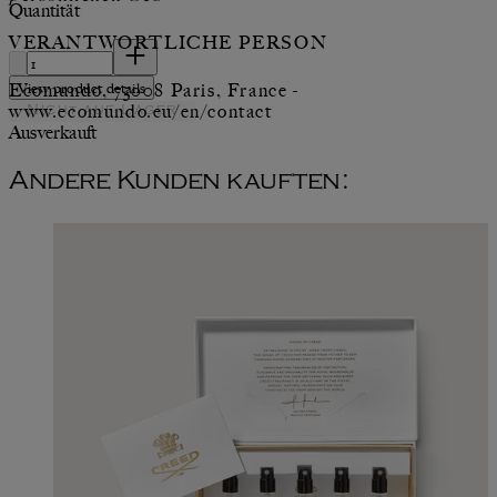
Quantität
VERANTWORTLICHE PERSON
Quantität
View product details
Ecomundo, 75008 Paris, France -
www.ecomundo.eu/en/contact
Nicht auf Lager
Ausverkauft
Andere Kunden kauften: