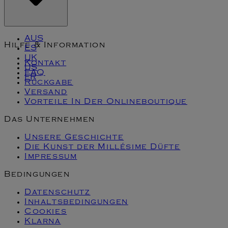
AUS
Hilfe & Information
ES
UK
Kontakt
US
FAQ
FR
Rückgabe
Versand
Vorteile In Der Onlineboutique
Das Unternehmen
Unsere Geschichte
Die Kunst der Millésime Düfte
Impressum
Bedingungen
Datenschutz
Inhaltsbedingungen
Cookies
Klarna