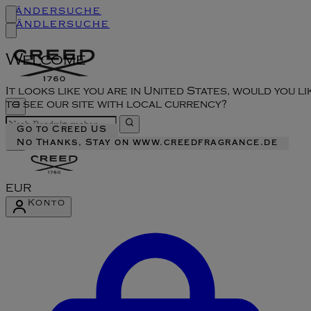
Ländersuche
Händlersuche
Welcome
It looks like you are in United States, would you li
to see our site with local currency?
Go to Creed US
No Thanks, Stay on www.creedfragrance.de
EUR
Konto
Konto-Menü aufrufen