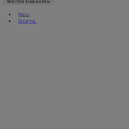
Weiter einkaufen
Toggle basket menu
Neu
Düfte