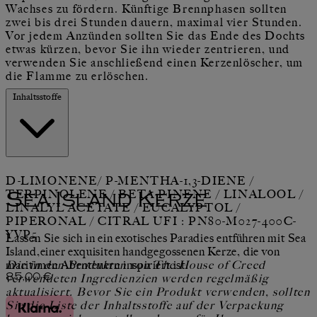
Wachses zu fördern. Künftige Brennphasen sollten
zwei bis drei Stunden dauern, maximal vier Stunden.
Vor jedem Anzünden sollten Sie das Ende des Dochts
etwas kürzen, bevor Sie ihn wieder zentrieren, und
verwenden Sie anschließend einen Kerzenlöscher, um
die Flamme zu erlöschen.
Inhaltsstoffe
D-LIMONENE/ P-MENTHA-1,3-DIENE /
TERPINOLENE / BETA-PINENE / LINALOOL /
Sea Island Kerze
LINALYL ACETATE / EUCALYPTOL /
PIPERONAL / CITRAL UFI : PN80-M027-400C-
YVP5
Lassen Sie sich in ein exotisches Paradies entführen mit Sea
Island,einer exquisiten handgegossenen Kerze, die von
maritimen Abenteuern inspiriert ist.
Die in den Produkten von The House of Creed
Aktueller Preis: 85,00 €.
verwendeten Ingredienzien werden regelmäßig
85,00 €
aktualisiert. Bevor Sie ein Produkt verwenden, sollten
Sie die Liste der Inhaltsstoffe auf der Verpackung