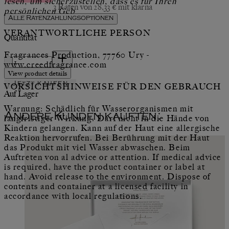
lesen, um sicherzustellen, dass es für Ihren
3 Raten von 28,33 € mit klarna
persönlichen Geb
Alle Ratenzahlungsoptionen
VERANTWORTLICHE PERSON
Quantität
Quantität
Fragrances Production, 77760 Ury -
www.creedfragrance.com
View product details
Jetzt kaufen
VORSICHTSHINWEISE FÜR DEN GEBRAUCH
Auf Lager
Warnung: Schädlich für Wasserorganismen mit
Andere Kunden kauften:
langfristiger Wirkung. Darf nicht in die Hände von
Kindern gelangen. Kann auf der Haut eine allergische
Reaktion hervorrufen. Bei Berührung mit der Haut
das Produkt mit viel Wasser abwaschen. Beim
Auftreten von al advice or attention. If medical advice
is required, have the product container or label at
hand. Avoid release to the environment. Dispose of
contents and container at a licensed facility in
accordance with local regulations.