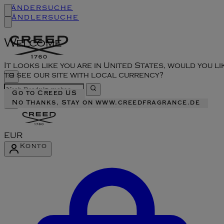
Ländersuche
Händlersuche
Welcome
It looks like you are in United States, would you li
to see our site with local currency?
Go to Creed US
No Thanks, Stay on www.creedfragrance.de
EUR
Konto
Konto-Menü aufrufen