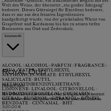
„Millésime“-Qualität, ein französischer Begriff aus der
Welt des Weins, der übersetzt „ein großer Jahrgang“
bedeutet. Dieses Gütesiegel für Exzellenz bedeutet,
dass er nur aus den feinsten Ingredienzien
handgefertigt wurde, von der prickelnden Würze von
Grapefruit und Kardamom bis hin zu seinen tiefen
Basisnoten aus Oud und Zedernholz.
Inhaltsstoffe
ALCOOL (ALCOHOL)-PARFUM (FRAGRANCE)-
AQUA (WATER)-ETHYLHEXYL
Royal Oud
METHOXYCINNAMATE- ETHYLHEXYL
SALICYLATE- BUTYL
METHOXYDIBENZOYLMETHANE-
Holzig Frisch
LIMONENE- LINALOOL- CITRONELLOL -
HYDROXYCITRONELLAL- COUMARIN -
Royal Oud bietet eine neue Art, Oud zu tragen, und präsentiert
CITRAL - EUGENOL - GERANIOL - BENZYL
einen strahlenden, holzig-frischen Duft für moderne Ästheten.
BENZOATE - CINNAMAL - BHT.
Aktueller Preis: 320,00 €.
320,00 €