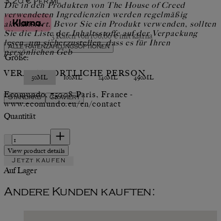
3,20 €
per
ml
Die in den Produkten von The House of Creed
verwendeten Ingredienzien werden regelmäßig
aktualisiert. Bevor Sie ein Produkt verwenden, sollten
Sie die Liste der Inhaltsstoffe auf der Verpackung
3 Raten von 106,66 € mit klarna
lesen, um sicherzustellen, dass es für Ihren
Alle Ratenzahlungsoptionen
persönlichen Geb
Größe:
VERANTWORTLICHE PERSON
50ML
100ML
240ML
490ML
Ecomundo, 75008 Paris, France -
Standard
Graviert
www.ecomundo.eu/en/contact
Quantität
Quantität
View product details
Jetzt kaufen
Auf Lager
Andere Kunden kauften: