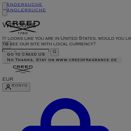
Ländersuche
Händlersuche
Welcome
It looks like you are in United States, would you li
to see our site with local currency?
Go to Creed US
No Thanks, Stay on www.creedfragrance.de
EUR
Konto
Konto-Menü aufrufen