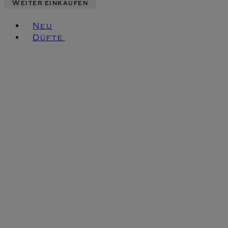
Weiter einkaufen
Toggle basket menu
Neu
Düfte