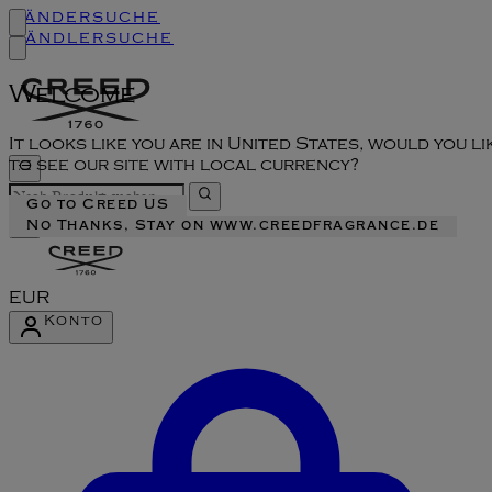
Ländersuche
Händlersuche
Welcome
It looks like you are in United States, would you li
to see our site with local currency?
Go to Creed US
No Thanks, Stay on www.creedfragrance.de
EUR
Konto
Konto-Menü aufrufen