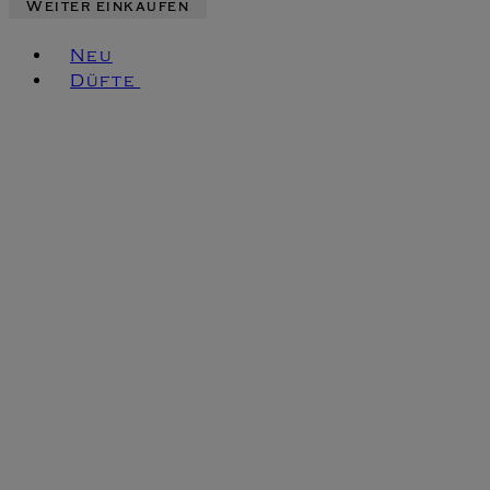
Weiter einkaufen
Toggle basket menu
Neu
Düfte