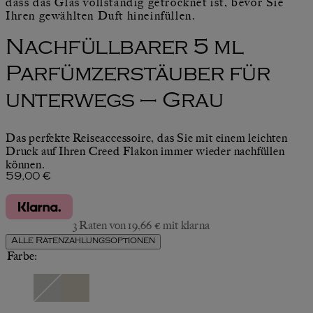
dass das Glas vollständig getrocknet ist, bevor Sie
Ihren gewählten Duft hineinfüllen.
Nachfüllbarer 5 ml
Parfümzerstäuber für
unterwegs – Grau
Das perfekte Reiseaccessoire, das Sie mit einem leichten
Druck auf Ihren Creed Flakon immer wieder nachfüllen
können.
Aktueller Preis: 59,00 €.
59,00 €
3 Raten von 19,66 € mit klarna
Alle Ratenzahlungsoptionen
Farbe: