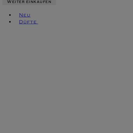
Weiter einkaufen
Toggle basket menu
Neu
Düfte