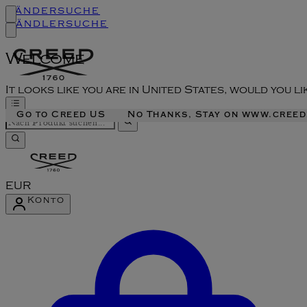
Ländersuche
Händlersuche
Welcome
It looks like you are in United States, would you l
Go to Creed US
No Thanks, Stay on www.cree
EUR
Konto
Konto-Menü aufrufen