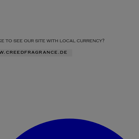
ike to see our site with local currency?
ww.creedfragrance.de
Konto-Menü aufrufen