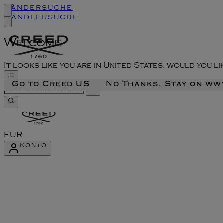
Ländersuche
Händlersuche
Welcome
It looks like you are in United States, would you l
Go to Creed US
No Thanks, Stay on w
EUR
Konto