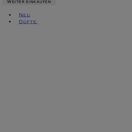
Weiter einkaufen
Toggle basket menu
Neu
Düfte