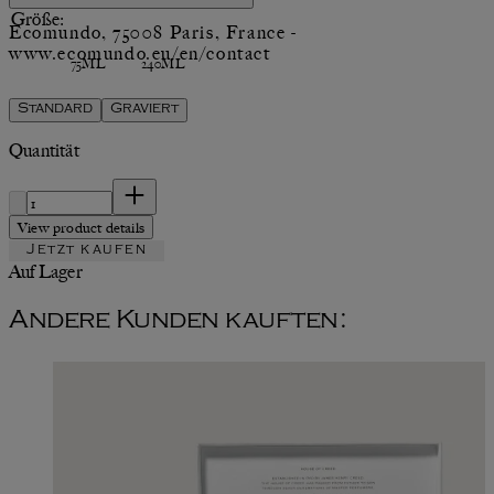
Größe:
Ecomundo, 75008 Paris, France -
www.ecomundo.eu/en/contact
75ML
240ML
Standard
Graviert
Quantität
Quantität
View product details
Jetzt kaufen
Auf Lager
Andere Kunden kauften: