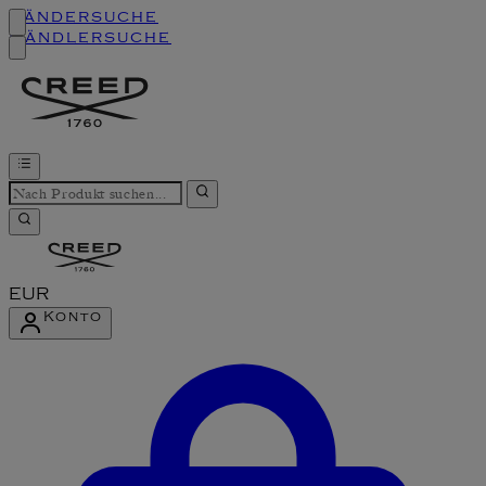
Ländersuche
Händlersuche
EUR
Konto
Konto-Menü aufrufen