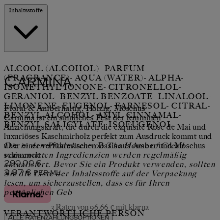
Inhaltsstoffe
ALCOOL (ALCOHOL)- PARFUM
(FRAGRANCE)- AQUA (WATER)- ALPHA-
Carmina
ISOMETHYL IONONE- CITRONELLOL-
GERANIOL- BENZYL BENZOATE- LINALOOL-
LIMONENE- EUGENOL- FARNESOL- CITRAL-
Floral & Amberhaltig, Holzig, Moschus
BENZYL ALCOHOL- AMYL CINNAMAL-
Carmina ist ein sinnliches Fest der femininen
BENZYL SALICYLATE- ISOEUGENOL.
Anziehungskraft, die durch die exquisite Rose de Mai und
luxuriöses Kaschmirholz perfekt zum Ausdruck kommt und
über einer verführerischen Basis aus Amber und Moschus
Die in den Produkten von The House of Creed
schimmert.
verwendeten Ingredienzien werden regelmäßig
Aktueller Preis: 290,00 €.
aktualisiert. Bevor Sie ein Produkt verwenden, sollten
290,00 €
Sie die Liste der Inhaltsstoffe auf der Verpackung
3,87 €
per
ml
lesen, um sicherzustellen, dass es für Ihren
persönlichen Geb
3 Raten von 96,66 € mit klarna
VERANTWORTLICHE PERSON
Alle Ratenzahlungsoptionen