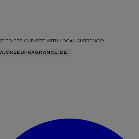
ike to see our site with local currency?
ww.creedfragrance.de
Konto-Menü aufrufen