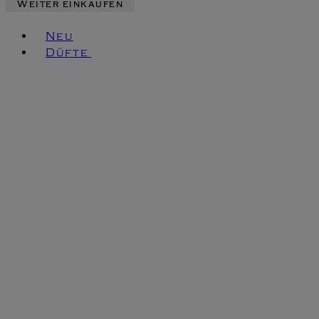
Weiter einkaufen
Toggle basket menu
Neu
Düfte