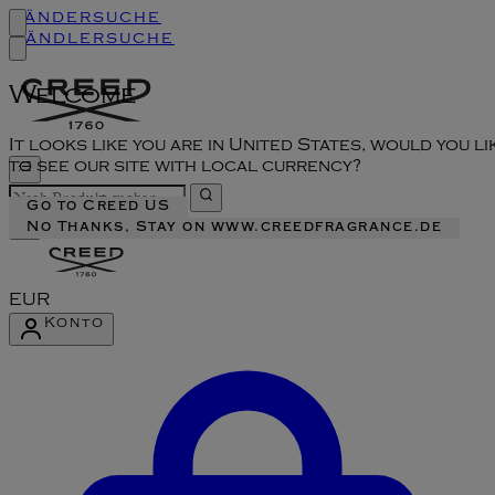
Ländersuche
Händlersuche
Welcome
It looks like you are in United States, would you li
to see our site with local currency?
Go to Creed US
No Thanks, Stay on www.creedfragrance.de
EUR
Konto
Konto-Menü aufrufen