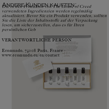
Andere Kunden kauften:
Die in den Produkten von The House of Creed
verwendeten Ingredienzien werden regelmäßig
aktualisiert. Bevor Sie ein Produkt verwenden, sollten
Sie die Liste der Inhaltsstoffe auf der Verpackung
lesen, um sicherzustellen, dass es für Ihren
persönlichen Geb
VERANTWORTLICHE PERSON
Ecomundo, 75008 Paris, France -
www.ecomundo.eu/en/contact