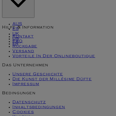
AUS
Hilfe & Information
ES
UK
Kontakt
US
FAQ
FR
Rückgabe
Versand
Vorteile In Der Onlineboutique
Das Unternehmen
Unsere Geschichte
Die Kunst der Millésime Düfte
Impressum
Bedingungen
Datenschutz
Inhaltsbedingungen
Cookies