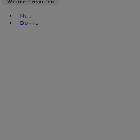
Weiter einkaufen
Toggle basket menu
Neu
Düfte