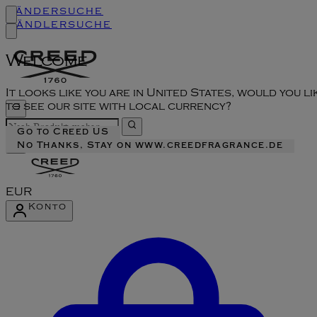
Ländersuche
Händlersuche
Welcome
It looks like you are in United States, would you li
to see our site with local currency?
Go to Creed US
No Thanks, Stay on www.creedfragrance.de
EUR
Konto
Konto-Menü aufrufen