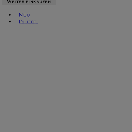
Weiter einkaufen
Toggle basket menu
Neu
Düfte