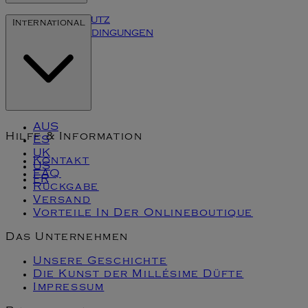
Datenschutz
International
Inhaltsbedingungen
Cookies
Klarna
AUS
Hilfe & Information
ES
UK
Kontakt
US
FAQ
FR
Rückgabe
Versand
Vorteile In Der Onlineboutique
Das Unternehmen
Unsere Geschichte
Die Kunst der Millésime Düfte
Impressum