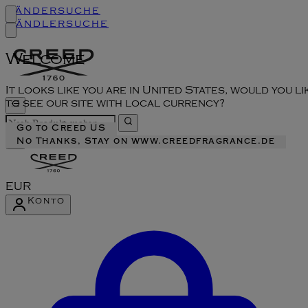
Ländersuche
Händlersuche
Welcome
It looks like you are in United States, would you li
to see our site with local currency?
Go to Creed US
No Thanks, Stay on www.creedfragrance.de
EUR
Konto
Konto-Menü aufrufen