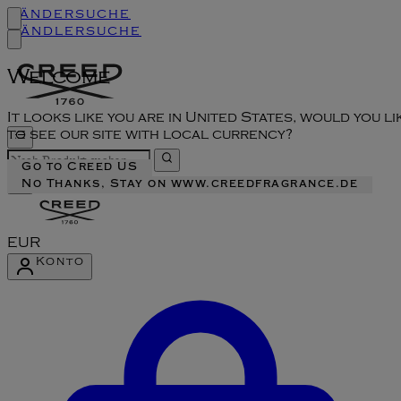
Ländersuche
Händlersuche
Welcome
It looks like you are in United States, would you li
to see our site with local currency?
Go to Creed US
No Thanks, Stay on www.creedfragrance.de
EUR
Konto
Konto-Menü aufrufen