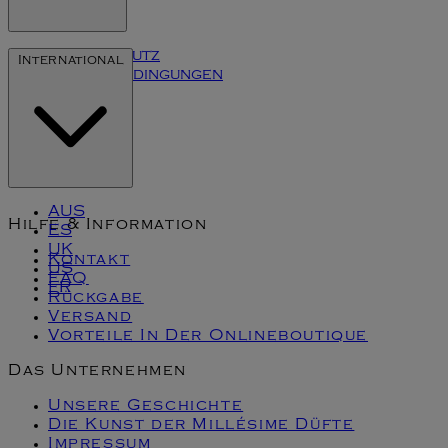
Datenschutz
International
Inhaltsbedingungen
Cookies
Klarna
AUS
Hilfe & Information
ES
UK
Kontakt
US
FAQ
FR
Rückgabe
Versand
Vorteile In Der Onlineboutique
Das Unternehmen
Unsere Geschichte
Die Kunst der Millésime Düfte
Impressum