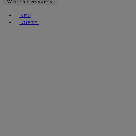
Weiter einkaufen
Toggle basket menu
Neu
Düfte