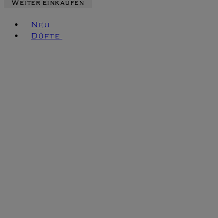
Weiter einkaufen
Toggle basket menu
Neu
Düfte