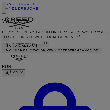
Ländersuche
Händlersuche
Welcome
It looks like you are in United States, would you li
to see our site with local currency?
Go to Creed US
No Thanks, Stay on www.creedfragrance.de
EUR
Konto
Konto-Menü aufrufen