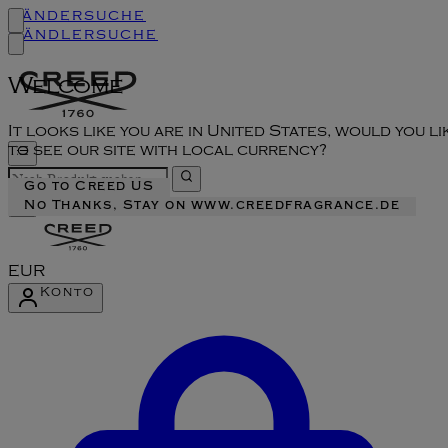
Ländersuche
Händlersuche
Welcome
It looks like you are in United States, would you li
to see our site with local currency?
Go to Creed US
No Thanks, Stay on www.creedfragrance.de
EUR
Konto
Konto-Menü aufrufen