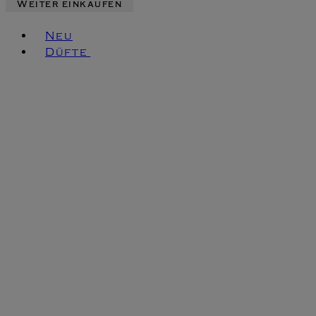
Weiter einkaufen
Toggle basket menu
Neu
Düfte