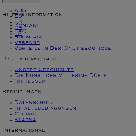
AUS
Hilfe & Information
ES
UK
Kontakt
US
FAQ
FR
Rückgabe
Versand
Vorteile In Der Onlineboutique
Das Unternehmen
Unsere Geschichte
Die Kunst der Millésime Düfte
Impressum
Bedingungen
Datenschutz
Inhaltsbedingungen
Cookies
Klarna
International