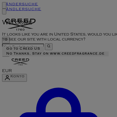
Ländersuche
Händlersuche
Welcome
It looks like you are in United States, would you li
to see our site with local currency?
Go to Creed US
No Thanks, Stay on www.creedfragrance.de
EUR
Konto
Konto-Menü aufrufen