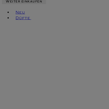
Weiter einkaufen
Toggle basket menu
Neu
Düfte