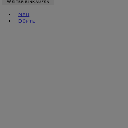
Weiter einkaufen
Toggle basket menu
Neu
Düfte