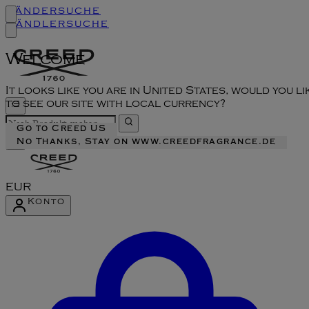
Ländersuche
Händlersuche
Welcome
It looks like you are in United States, would you li
to see our site with local currency?
Go to Creed US
No Thanks, Stay on www.creedfragrance.de
EUR
Konto
Konto-Menü aufrufen